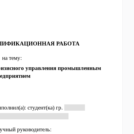
ЛИФИКАЦИОННАЯ РАБОТА
на тему:
кризисного управления промышленным
едприятием
полнил(а): студент(ка) гр.
ЭП‑20‑2
лков Сергей Александрович
учный руководитель: