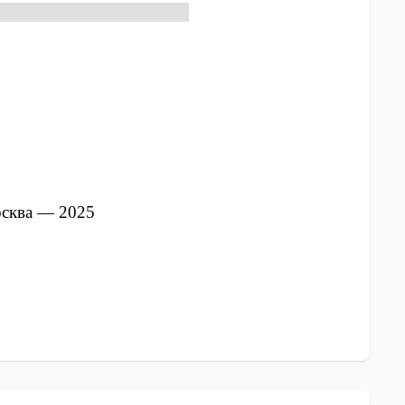
э.н., доцент Николаев П.С.
сква — 2025