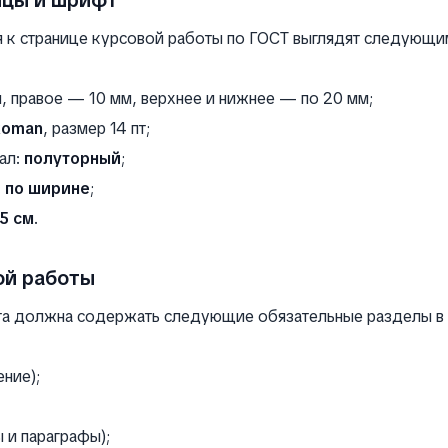
ицы и шрифт
я к странице курсовой работы по ГОСТ выглядят следующи
, правое — 10 мм, верхнее и нижнее — по 20 мм;
Roman
, размер 14 пт;
ал:
полуторный
;
:
по ширине
;
25 см
.
ой работы
та должна содержать следующие обязательные разделы в 
ние);
ы и параграфы);