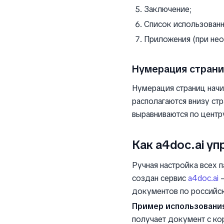
Заключение;
Список использованн
Приложения (при не
Нумерация страни
Нумерация страниц начин
располагаются внизу ст
выравниваются по центр
Как a4doc.ai у
Ручная настройка всех 
создан сервис
a4doc.ai
—
документов по российс
Пример использования
получает документ с к