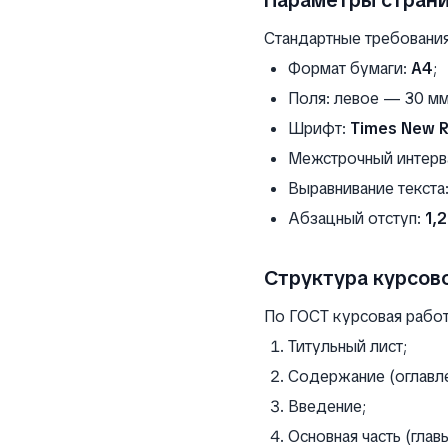
Параметры стран
Стандартные требовани
Формат бумаги:
А4
;
Поля: левое — 30 мм
Шрифт:
Times New 
Межстрочный интерв
Выравнивание текста
Абзацный отступ:
1,
Структура курсов
По ГОСТ курсовая рабо
Титульный лист;
Содержание (оглавле
Введение;
Основная часть (глав