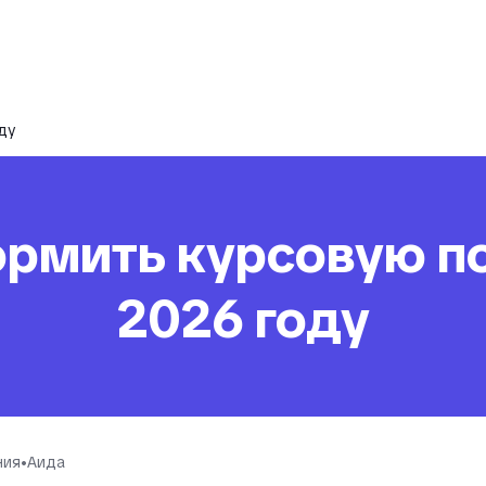
ду
ормить курсовую по
2026 году
ния
•
Aида