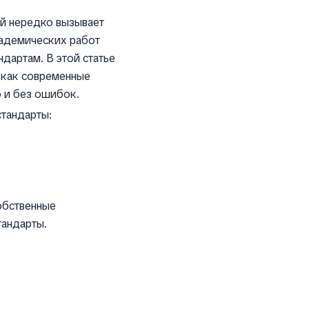
й нередко вызывает
кадемических работ
ндартам. В этой статье
 как современные
 и без ошибок.
тандарты:
обственные
тандарты.