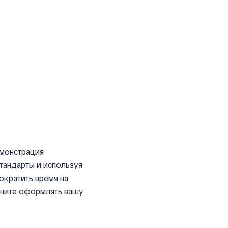
емонстрация
тандарты и используя
ократить время на
чните оформлять вашу