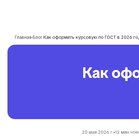
Главная
·
Блог
·
Как оформить курсовую по ГОСТ в 2026 го
Как оф
20 мая 2026 г.
•
12
мин чте