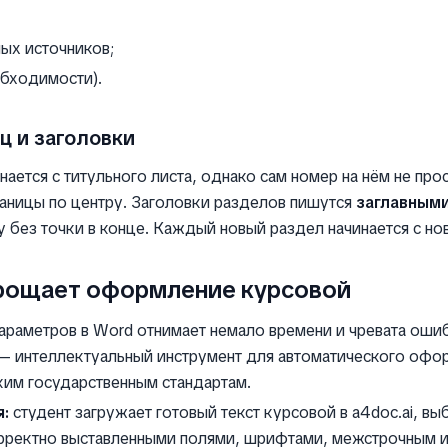
ых источников;
обходимости).
ц и заголовки
ается с титульного листа, однако сам номер на нём не про
раницы по центру. Заголовки разделов пишутся
заглавным
у без точки в конце. Каждый новый раздел начинается с но
прощает оформление курсовой
параметров в Word отнимает немало времени и чревата оши
 интеллектуальный инструмент для автоматического офо
ким государственным стандартам.
:
студент загружает готовый текст курсовой в a4doc.ai, в
орректно выставленными полями, шрифтами, межстрочным и