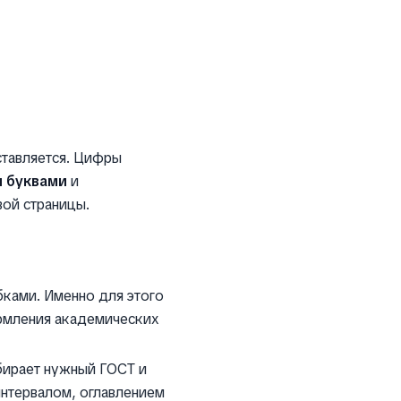
ставляется. Цифры
и буквами
и
вой страницы.
бками. Именно для этого
рмления академических
ыбирает нужный ГОСТ и
нтервалом, оглавлением