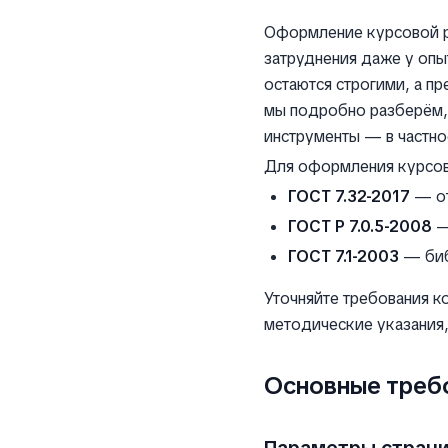
Оформление курсовой р
затруднения даже у опы
остаются строгими, а пр
мы подробно разберём,
инструменты — в частно
Для оформления курсов
ГОСТ 7.32-2017
— от
ГОСТ Р 7.0.5-2008
—
ГОСТ 7.1-2003
— биб
Уточняйте требования к
методические указания,
Основные треб