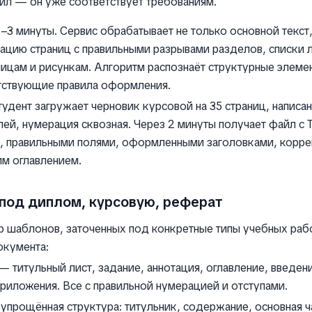
йл — он уже соответствует требованиям.
1–3 минуты. Сервис обрабатывает не только основной текст
рацию страниц с правильными разрывами разделов, списки 
лицам и рисункам. Алгоритм распознаёт структурные элеме
етствующие правила оформления.
тудент загружает черновик курсовой на 35 страниц, напис
лей, нумерация сквозная. Через 2 минуты получает файл с 
, правильными полями, оформленными заголовками, корр
им оглавлением.
под диплом, курсовую, реферат
ор шаблонов, заточенных под конкретные типы учебных ра
окумента:
 титульный лист, задание, аннотация, оглавление, введени
приложения. Все с правильной нумерацией и отступами.
прощённая структура: титульник, содержание, основная ч