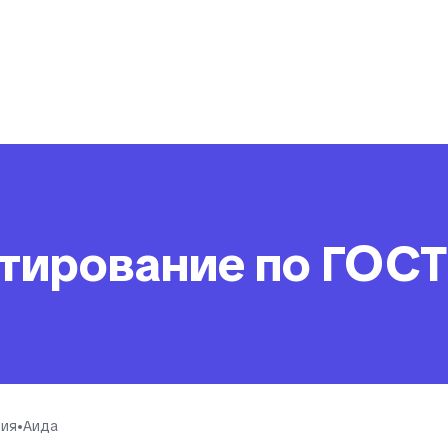
ирование по ГОСТ
ния
•
Aида