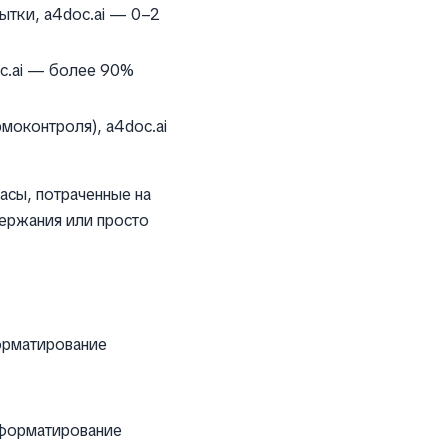
тки, a4doc.ai — 0–2
c.ai — более 90%
моконтроля), a4doc.ai
асы, потраченные на
ержания или просто
форматирование
.
а форматирование