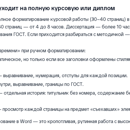
уходит на полную курсовую или диплом
олное форматирование курсовой работы (30–40 страниц) в
0 страниц — от 4 до 8 часов. Диссертация — более 10 часо
ования ГОСТ. Если приходится разбираться с методичкой —
времени» при ручном форматировании:
тическое, но только если все заголовки оформлены стиля
 выравнивание, нумерация, отступы для каждой позиции.
три, выравнивание, границы по ГОСТ.
 отдельная история: титульник без номера, содержание б
— просмотр каждой страницы на предмет «съехавших» эле
ование в Word — это кропотливая, рутинная работа с высо