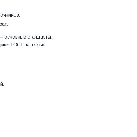
точников.
рат.
 — основные стандарты,
ции» ГОСТ, которые
й.