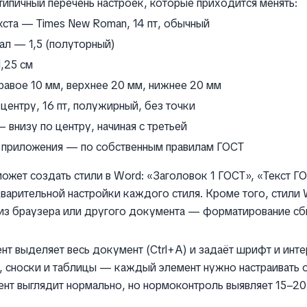
 типичный перечень настроек, которые приходится менять:
ста — Times New Roman, 14 пт, обычный
л — 1,5 (полуторный)
,25 см
правое 10 мм, верхнее 20 мм, нижнее 20 мм
центру, 16 пт, полужирный, без точки
 внизу по центру, начиная с третьей
и приложения — по собственным правилам ГОСТ
жет создать стили в Word: «Заголовок 1 ГОСТ», «Текст ГОС
дварительной настройки каждого стиля. Кроме того, стили
 из браузера или другого документа — форматирование сб
нт выделяет весь документ (Ctrl+A) и задаёт шрифт и инте
, сноски и таблицы — каждый элемент нужно настраивать 
ент выглядит нормально, но нормоконтроль выявляет 15–2