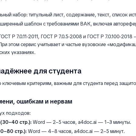
ный набор: титульный лист, содержание, текст, список ис
ширенный шаблон с требованиями ВАК, включая авторефе
СТ Р 7.0.11‑2011, ГОСТ Р 7.0.5‑2008 и ГОСТ Р 7.0.100‑2018
При этом сервис учитывает и частые вузовские «модифика
ских указаниях.
надёжнее для студента
о ключевым критериям, важным для студента перед защито
мени, ошибкам и нервам
вух подходов:
(30–40 стр.):
Word — 2–5 часов, a4doc.ai — 1–3 минуты.
0–80 стр.):
Word — 4–8 часов, a4doc.ai — 2–5 минут.