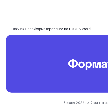
Главная
·
Блог
·
Форматирование по ГОСТ в Word
Формат
3 июня 2026 г.
•
17
мин чте