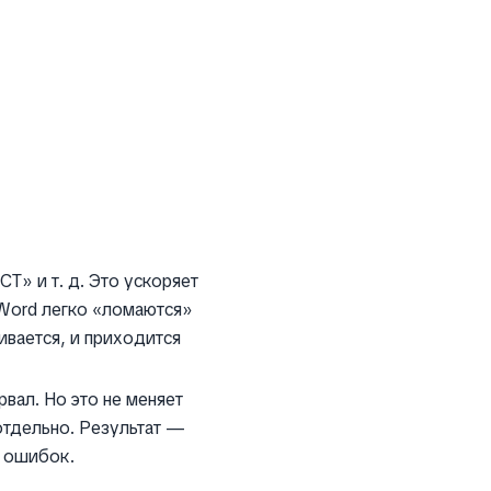
Т» и т. д. Это ускоряет
 Word легко «ломаются»
ивается, и приходится
рвал. Но это не меняет
отдельно. Результат —
0 ошибок.