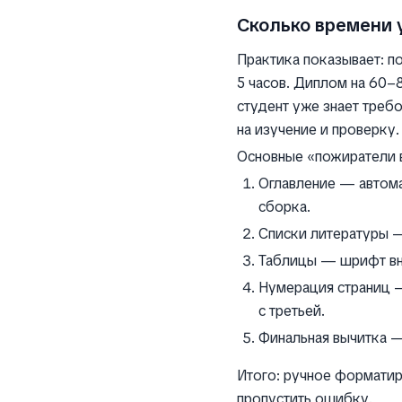
Сколько времени 
Практика показывает: п
5 часов. Диплом на 60–8
студент уже знает треб
на изучение и проверку.
Основные «пожиратели 
Оглавление — автома
сборка.
Списки литературы —
Таблицы — шрифт вну
Нумерация страниц —
с третьей.
Финальная вычитка 
Итого: ручное форматир
пропустить ошибку.