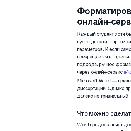
Форматирова
онлайн‑серв
Каждый студент хотя бы
вузов детально прописы
параметров. И если сам
превращается в отдельну
подхода: ручное формат
через онлайн‑сервис
a4d
Microsoft Word — привы
диссертации. Однако п
далеко не тривиальный.
Что можно сделат
Word предоставляет до