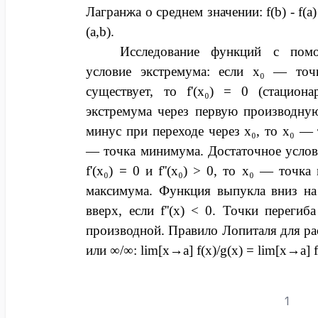
Лагранжа о среднем значении: f(b) - f(a)
(a,b).
Исследование функций с пом
условие экстремума: если x₀ — точк
существует, то f'(x₀) = 0 (стациона
экстремума через первую производную:
минус при переходе через x₀, то x₀ —
— точка минимума. Достаточное услов
f'(x₀) = 0 и f''(x₀) > 0, то x₀ — точк
максимума. Функция выпукла вниз на и
вверх, если f''(x) < 0. Точки перегиб
производной. Правило Лопиталя для ра
или ∞/∞: lim[x→a] f(x)/g(x) = lim[x→a] f'
1