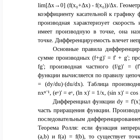
lim[Δx→0] (f(x₀+Δx) - f(x₀))/Δx. Геоме
коэффициенту касательной к графику 
производная характеризует скорость
имеет производную в точке, она наз
точке. Дифференцируемость влечет непр
Основные правила дифференцир
сумме производных (f+g)' = f' + g'; пр
fg'; производная частного (f/g)' = (
функции вычисляется по правилу цепочки
= (dy/du)·(du/dx). Таблица производ
nxⁿ⁻¹, (eˣ)' = eˣ, (ln x)' = 1/x, (sin x)' = cos
Дифференциал функции dy = f'(x
часть приращения функции. Производ
последовательным дифференцированием: f''(x
Теорема Ролля: если функция непреры
(a,b) и f(a) = f(b), то существует точ