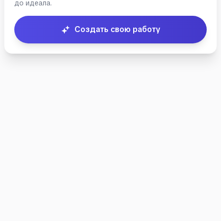
до идеала.
документа
скрыта
Создать свою работу
Пример
предназначен для
ознакомления с
форматированием
и структурой.
Создайте свой
документ чтобы
увидеть полный
текст.
Создать
свою
работу