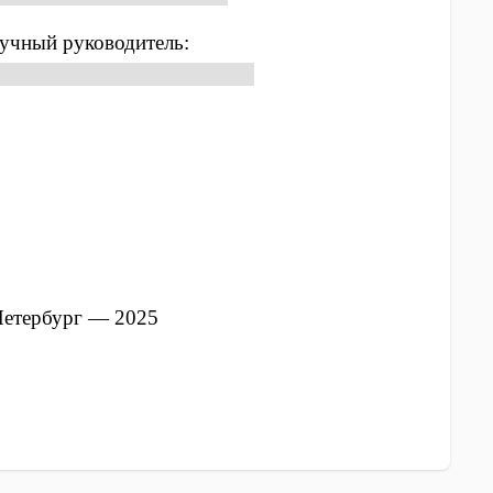
учный руководитель:
э.н., профессор Петрова Н.К.
Петербург — 2025