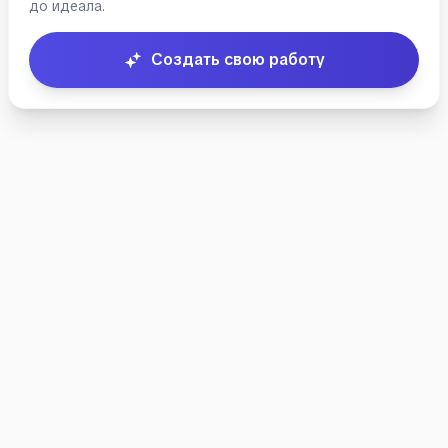
до идеала.
документа
скрыта
Создать свою работу
Пример
предназначен для
ознакомления с
форматированием
и структурой.
Создайте свой
документ чтобы
увидеть полный
текст.
Создать
свою
работу