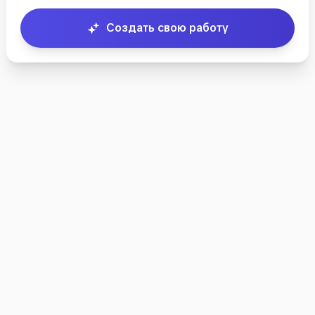
документа
скрыта
Создать свою работу
Пример
предназначен для
ознакомления с
форматированием
и структурой.
Создайте свой
документ чтобы
увидеть полный
текст.
Создать
свою
работу