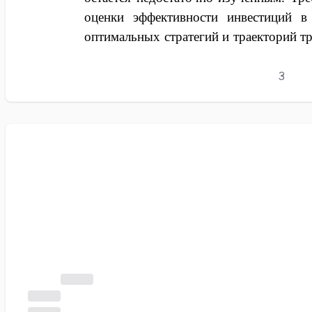
оценки эффективности инвестиций в
оптимальных стратегий и траекторий т
масштабов и бизнес-моделей, разр
управлению процессами цифровизации
3
определяется необходимостью ком
процессов цифровой трансформации р
систематизации накопленного оп
рекомендаций по повышению эффектив
Степень научной разработанн
методологические основы цифровой т
исследуются в работах ведущих оте
Концептуальные аспекты цифр
рассматриваются в трудах О. И. Лавр
Жукова, посвященных анализу со
банковского дела и влияния технологи
банковского бизнеса. Проблематика ф