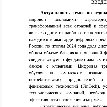
ВВЕДЕ
Актуальность темы исследова
мировой экономики характери
трансформацией всех отраслей и сфер
являясь одним из наиболее технологич
находится в авангарде цифровых прео
России, по итогам 2024 года доля дис
общем объеме банковских операций ф
свидетельствует о фундаментальных и
банков с клиентами. Цифровая тра
обусловлена комплексом взаимос
потребительских предпочтений и
финансовых технологий (FinTech), у
технологических компаний, необхо
эффективности и снижения издержек.
Стратегическое значение цифров