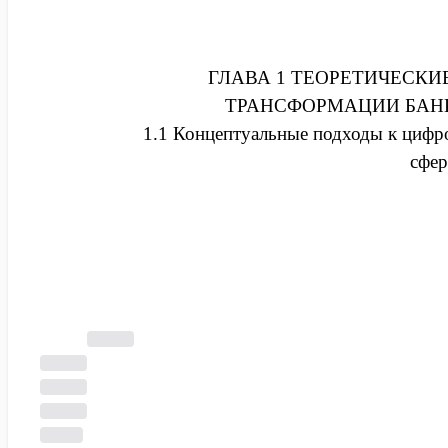
Систематизировать концеп
трансформации банковского сект
ГЛАВА 1 ТЕОРЕТИЧЕСК
исследования.
ТРАНСФОРМАЦИИ БАН
Выявить ключевые финансов
Часть
1.1 Концептуальные подходы к цифр
траектории цифровой трансформац
документа
сфер
их влияние на бизнес-модели кре
скрыта
Проанализировать зарубежный
Пример
сектора и определить возможн
предназначен для
условиям.
ознакомления с
форматированием
Провести комплексный анализ со
и структурой.
цифровой трансформации российск
Создайте свой
Разработать методический подход
документ чтобы
увидеть полный
цифровых технологий в банковско
текст.
Выявить основные барьеры и
банковского бизнеса и предложи
Создать
свою
Сформулировать практические р