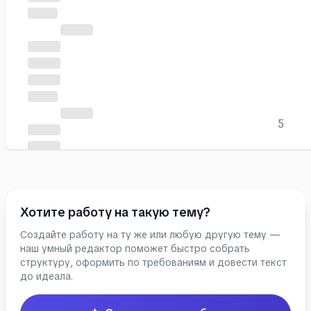
экспертные оценки, SWOT-анализ, бенчм
Информационная база исслед
исследования составили нормати
Федерации в сфере банковской дея
официальные данные Банка России, Фе
статистики; аналитические материал
5
Национального агентства финанс
отчетность и стратегические докум
результаты исследований междуна
(McKinsey, BCG, Deloitte, PwC); пу
зарубежных научных журналах; м
Хотите работу на такую тему?
конференций.
Создайте работу на ту же или любую другую тему —
Научная новизна исследова
наш умный редактор поможет быстро собрать
комплексного научно-методического п
структуру, оформить по требованиям и довести текст
до идеала.
цифровой трансформации банковского
российских условий и современные